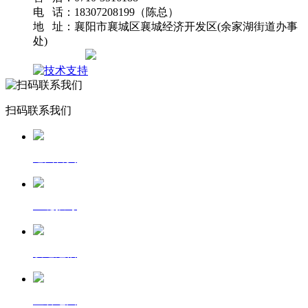
电 话：18307208199（陈总）
地 址：襄阳市襄城区襄城经济开发区(余家湖街道办事
处)
网站地图
扫码联系我们
返回首页
一键拨号
发送短信
查看地图