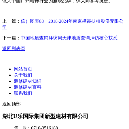
做为中国广州粉饰行业的旗舰品牌，供大师参考挑选。
上一篇：
倍）图表88：2018-2024年南京栖霞扶植股份无限公
司
下一篇：
中国地质查询拜访局天津地质查询拜访核心获悉
返回列表页
网站首页
关于我们
装修建材知识
装修建材百科
联系我们
返回顶部
湖北U乐国际集团新型建材有限公司
售 后：0710-3516188