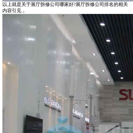
以上就是关于展厅拆修公司哪家好?展厅拆修公司排名的相关
内容引见，