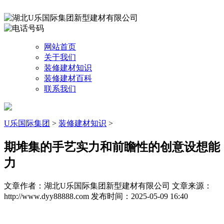
网站首页
关于我们
装修建材知识
装修建材百科
联系我们
U乐国际集团
>
装修建材知识
>
期堆集的手艺实力和前瞻性的创意设想能
力
文章作者：湖北U乐国际集团新型建材有限公司
文章来源：
http://www.dyy88888.com
发布时间：2025-05-09 16:40