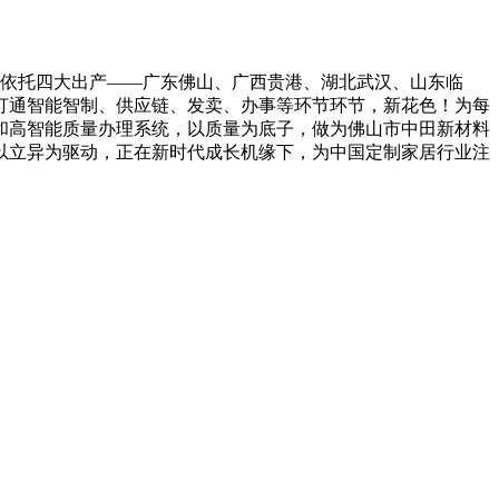
依托四大出产——广东佛山、广西贵港、湖北武汉、山东临
打通智能智制、供应链、发卖、办事等环节环节，新花色！为每
和高智能质量办理系统，以质量为底子，做为佛山市中田新材料
以立异为驱动，正在新时代成长机缘下，为中国定制家居行业注