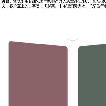
舞台。凭仗多条智能化出产线和严酷的质量办理系统，前往搜
力，客户至上的办事旨，满脚高、中条理消费需求，总部位于