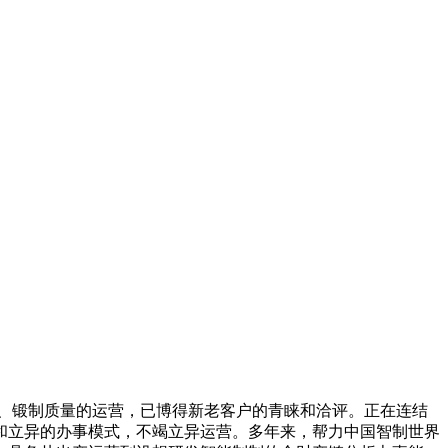
、锻制质量的运营，已博得新老客户的青睐和洽评。正在连结
和立异的办事模式，不竭立异运营。多年来，帮力中国智制世界